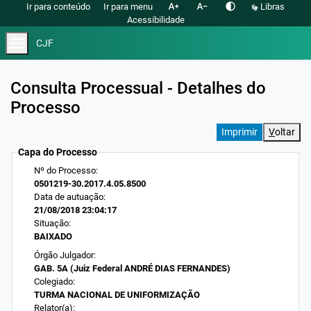
text_increase
text_decrease
contrast
Ir para conteúdo
Ir para menu
Libras
Acessibilidade
menu
CJF
Consulta Processual - Detalhes do
Processo
V
oltar
Capa do Processo
Nº do Processo:
0501219-30.2017.4.05.8500
Data de autuação:
21/08/2018 23:04:17
Situação:
BAIXADO
Órgão Julgador:
GAB. 5A (Juiz Federal ANDRÉ DIAS FERNANDES)
Colegiado:
TURMA NACIONAL DE UNIFORMIZAÇÃO
Relator(a):