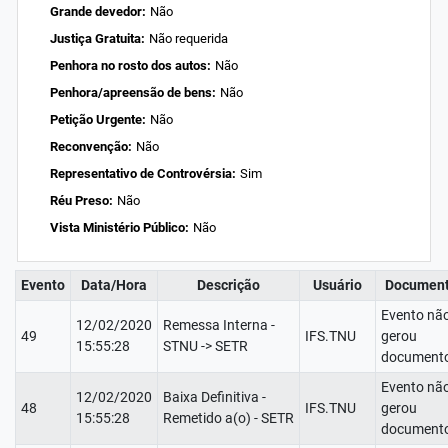
Grande devedor:
Não
Justiça Gratuita:
Não requerida
Penhora no rosto dos autos:
Não
Penhora/apreensão de bens:
Não
Petição Urgente:
Não
Reconvenção:
Não
Representativo de Controvérsia:
Sim
Réu Preso:
Não
Vista Ministério Público:
Não
Evento
Data/Hora
Descrição
Usuário
Documen
Evento nã
12/02/2020
Remessa Interna -
49
IFS.TNU
gerou
15:55:28
STNU -> SETR
documento
Evento nã
12/02/2020
Baixa Definitiva -
48
IFS.TNU
gerou
15:55:28
Remetido a(o) - SETR
documento