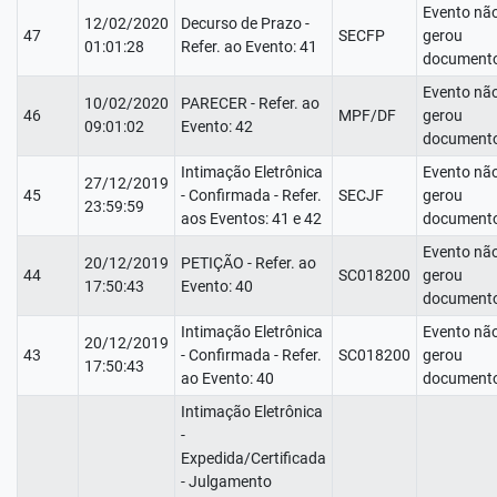
Evento nã
12/02/2020
Decurso de Prazo -
47
SECFP
gerou
01:01:28
Refer. ao Evento: 41
documento
Evento nã
10/02/2020
PARECER - Refer. ao
46
MPF/DF
gerou
09:01:02
Evento: 42
documento
Intimação Eletrônica
Evento nã
27/12/2019
45
- Confirmada - Refer.
SECJF
gerou
23:59:59
aos Eventos: 41 e 42
documento
Evento nã
20/12/2019
PETIÇÃO - Refer. ao
44
SC018200
gerou
17:50:43
Evento: 40
documento
Intimação Eletrônica
Evento nã
20/12/2019
43
- Confirmada - Refer.
SC018200
gerou
17:50:43
ao Evento: 40
documento
Intimação Eletrônica
-
Expedida/Certificada
- Julgamento