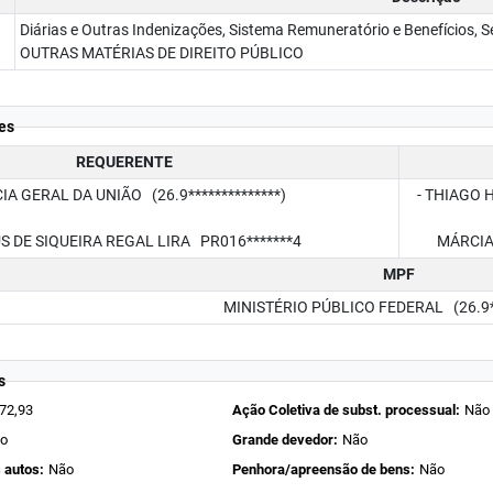
Diárias e Outras Indenizações, Sistema Remuneratório e Benefícios, 
OUTRAS MATÉRIAS DE DIREITO PÚBLICO
es
REQUERENTE
A GERAL DA UNIÃO (26.9**************)
- THIAGO H
 SIQUEIRA REGAL LIRA PR016*******4
MÁRCIA M
MPF
MINISTÉRIO PÚBLICO FEDERAL (26.9***
s
72,93
Ação Coletiva de subst. processual:
Não
o
Grande devedor:
Não
 autos:
Não
Penhora/apreensão de bens:
Não