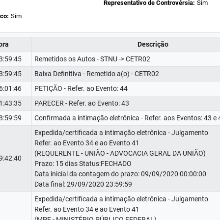
Representativo de Controvérsia:
Sim
ico:
Sim
ora
Descrição
3:59:45
Remetidos os Autos - STNU -> CETR02
3:59:45
Baixa Definitiva - Remetido a(o) - CETR02
6:01:46
PETIÇÃO - Refer. ao Evento: 44
1:43:35
PARECER - Refer. ao Evento: 43
3:59:59
Confirmada a intimação eletrônica - Refer. aos Eventos: 43 e 
Expedida/certificada a intimação eletrônica - Julgamento
Refer. ao Evento 34 e ao Evento 41
(REQUERENTE - UNIÃO - ADVOCACIA GERAL DA UNIÃO)
9:42:40
Prazo: 15 dias Status:FECHADO
Data inicial da contagem do prazo: 09/09/2020 00:00:00
Data final: 29/09/2020 23:59:59
Expedida/certificada a intimação eletrônica - Julgamento
Refer. ao Evento 34 e ao Evento 41
(MPF - MINISTÉRIO PÚBLICO FEDERAL)