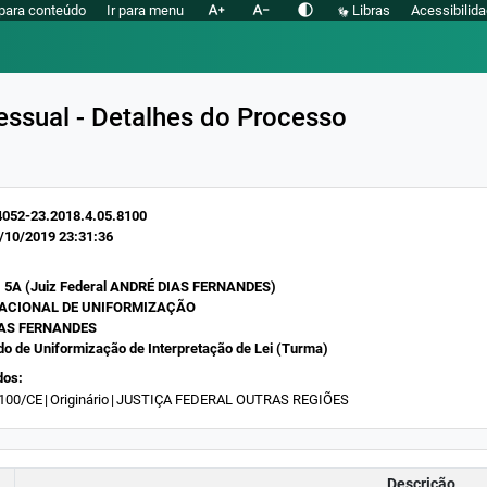
text_increase
text_decrease
contrast
 para conteúdo
Ir para menu
Libras
Acessibilid
essual - Detalhes do Processo
052-23.2018.4.05.8100
/10/2019 23:31:36
 5A (Juiz Federal ANDRÉ DIAS FERNANDES)
ACIONAL DE UNIFORMIZAÇÃO
AS FERNANDES
do de Uniformização de Interpretação de Lei (Turma)
dos:
100/CE
|
Originário
|
JUSTIÇA FEDERAL OUTRAS REGIÕES
Descrição