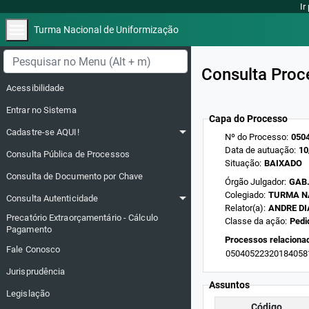
Ir
menu
Turma Nacional de Uniformização
Menu lateral
Consulta Proc
Acessibilidade
Entrar no Sistema
Capa do Processo
arrow_drop_down
Cadastre-se AQUI!
Nº do Processo:
0504
Data de autuação:
10
Consulta Pública de Processos
Situação:
BAIXADO
Consulta de Documento por Chave
Órgão Julgador:
GAB.
arrow_drop_down
Colegiado:
TURMA N
Consulta Autenticidade
Relator(a):
ANDRE DI
Precatório Extraorçamentário - Cálculo
Classe da ação:
Pedi
Pagamento
Processos relaciona
Fale Conosco
05040522320184058
Jurisprudência
Assuntos
Legislação
Código