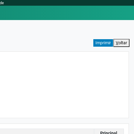
ade
V
oltar
Principal