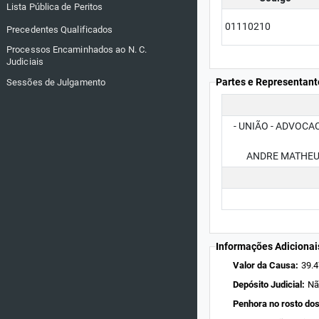
Lista Pública de Peritos
01110210
Precedentes Qualificados
Processos Encaminhados ao N. C.
Judiciais
Partes e Representant
Sessões de Julgamento
- UNIÃO - ADVOCACI
ANDRE MATHEUS DE
Informações Adicionai
Valor da Causa:
39.4
Depósito Judicial:
Nã
Penhora no rosto dos