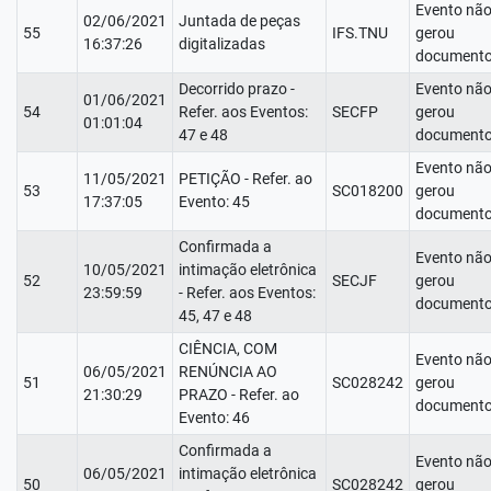
Evento nã
02/06/2021
Juntada de peças
55
IFS.TNU
gerou
16:37:26
digitalizadas
documento
Decorrido prazo -
Evento nã
01/06/2021
54
Refer. aos Eventos:
SECFP
gerou
01:01:04
47 e 48
documento
Evento nã
11/05/2021
PETIÇÃO - Refer. ao
53
SC018200
gerou
17:37:05
Evento: 45
documento
Confirmada a
Evento nã
10/05/2021
intimação eletrônica
52
SECJF
gerou
23:59:59
- Refer. aos Eventos:
documento
45, 47 e 48
CIÊNCIA, COM
Evento nã
06/05/2021
RENÚNCIA AO
51
SC028242
gerou
21:30:29
PRAZO - Refer. ao
documento
Evento: 46
Confirmada a
Evento nã
06/05/2021
intimação eletrônica
50
SC028242
gerou