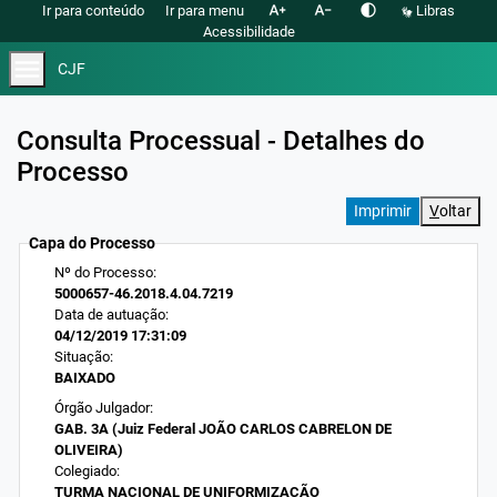
text_increase
text_decrease
contrast
Ir para conteúdo
Ir para menu
Libras
Acessibilidade
menu
CJF
Consulta Processual - Detalhes do
Processo
V
oltar
Capa do Processo
Nº do Processo:
5000657-46.2018.4.04.7219
Data de autuação:
04/12/2019 17:31:09
Situação:
BAIXADO
Órgão Julgador:
GAB. 3A (Juiz Federal JOÃO CARLOS CABRELON DE
OLIVEIRA)
Colegiado:
TURMA NACIONAL DE UNIFORMIZAÇÃO