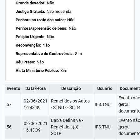
Grande devedor:
Não
Justiça Gratuita:
Não requerida
Penhora no rosto dos autos:
Não
Penhora/apreensão de bens:
Não
Petição Urgente:
Não
Reconvenção:
Não
Representativo de Controvérsia:
Sim
Réu Preso:
Não
Vista Ministério Público:
Sim
Evento
Data/Hora
Descrição
Usuário
Document
Evento nã
02/06/2021
Remetidos os Autos
57
IFS.TNU
gerou
16:43:39
- STNU -> SCTR
documento
Baixa Definitiva -
Evento nã
02/06/2021
56
Remetido a(o) -
IFS.TNU
gerou
16:43:39
SCTR
documento