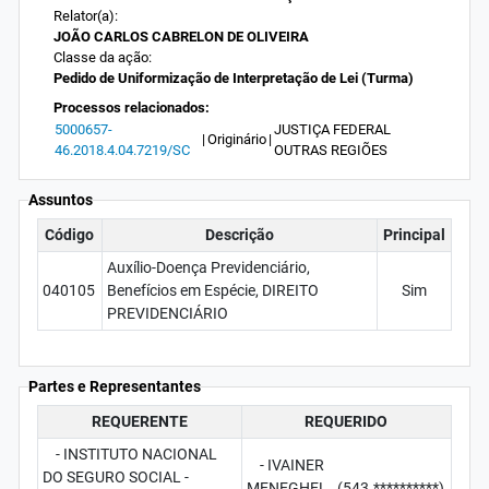
Relator(a):
JOÃO CARLOS CABRELON DE OLIVEIRA
Classe da ação:
Pedido de Uniformização de Interpretação de Lei (Turma)
Processos relacionados:
5000657-
JUSTIÇA FEDERAL
|
Originário
|
46.2018.4.04.7219/SC
OUTRAS REGIÕES
Assuntos
Código
Descrição
Principal
Auxílio-Doença Previdenciário,
040105
Benefícios em Espécie, DIREITO
Sim
PREVIDENCIÁRIO
Partes e Representantes
REQUERENTE
REQUERIDO
- INSTITUTO NACIONAL
- IVAINER
DO SEGURO SOCIAL -
MENEGHEL (543.**********)