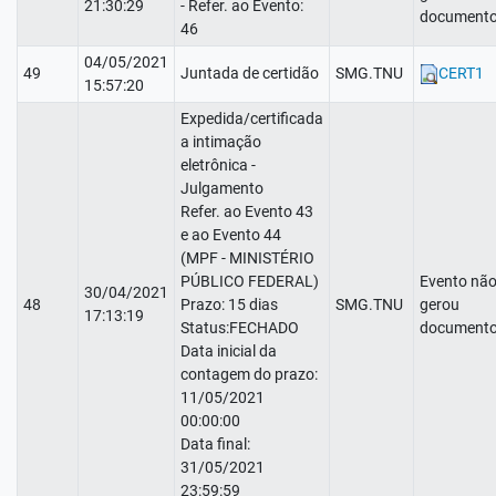
21:30:29
- Refer. ao Evento:
documento
46
04/05/2021
49
Juntada de certidão
SMG.TNU
CERT1
15:57:20
Expedida/certificada
a intimação
eletrônica -
Julgamento
Refer. ao Evento 43
e ao Evento 44
(MPF - MINISTÉRIO
PÚBLICO FEDERAL)
Evento nã
30/04/2021
48
Prazo: 15 dias
SMG.TNU
gerou
17:13:19
Status:FECHADO
documento
Data inicial da
contagem do prazo:
11/05/2021
00:00:00
Data final:
31/05/2021
23:59:59