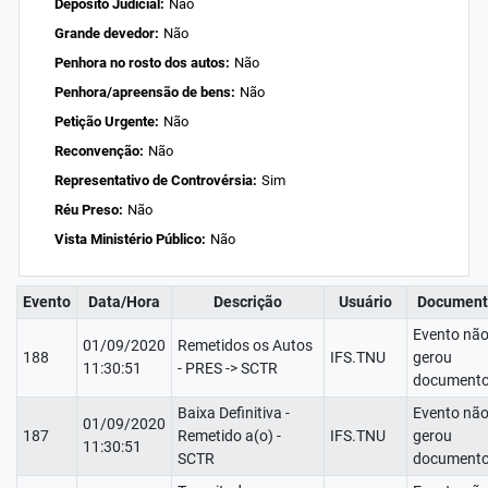
Depósito Judicial:
Não
Grande devedor:
Não
Penhora no rosto dos autos:
Não
Penhora/apreensão de bens:
Não
Petição Urgente:
Não
Reconvenção:
Não
Representativo de Controvérsia:
Sim
Réu Preso:
Não
Vista Ministério Público:
Não
Evento
Data/Hora
Descrição
Usuário
Document
Evento nã
01/09/2020
Remetidos os Autos
188
IFS.TNU
gerou
11:30:51
- PRES -> SCTR
documento
Baixa Definitiva -
Evento nã
01/09/2020
187
Remetido a(o) -
IFS.TNU
gerou
11:30:51
SCTR
documento