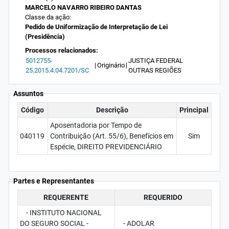
MARCELO NAVARRO RIBEIRO DANTAS
Classe da ação:
Pedido de Uniformização de Interpretação de Lei
(Presidência)
Processos relacionados:
5012755-
JUSTIÇA FEDERAL
|
Originário
|
25.2015.4.04.7201/SC
OUTRAS REGIÕES
Assuntos
Código
Descrição
Principal
Aposentadoria por Tempo de
040119
Contribuição (Art. 55/6), Benefícios em
Sim
Espécie, DIREITO PREVIDENCIÁRIO
Partes e Representantes
REQUERENTE
REQUERIDO
- INSTITUTO NACIONAL
DO SEGURO SOCIAL -
- ADOLAR