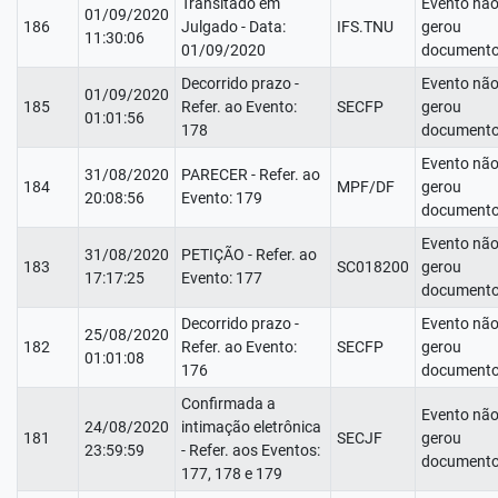
Transitado em
Evento nã
01/09/2020
186
Julgado - Data:
IFS.TNU
gerou
11:30:06
01/09/2020
documento
Decorrido prazo -
Evento nã
01/09/2020
185
Refer. ao Evento:
SECFP
gerou
01:01:56
178
documento
Evento nã
31/08/2020
PARECER - Refer. ao
184
MPF/DF
gerou
20:08:56
Evento: 179
documento
Evento nã
31/08/2020
PETIÇÃO - Refer. ao
183
SC018200
gerou
17:17:25
Evento: 177
documento
Decorrido prazo -
Evento nã
25/08/2020
182
Refer. ao Evento:
SECFP
gerou
01:01:08
176
documento
Confirmada a
Evento nã
24/08/2020
intimação eletrônica
181
SECJF
gerou
23:59:59
- Refer. aos Eventos:
documento
177, 178 e 179