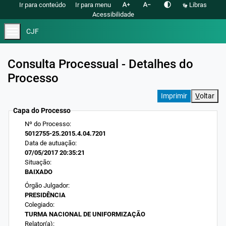
text_increase
text_decrease
contrast
Ir para conteúdo
Ir para menu
Libras
Acessibilidade
menu
CJF
Consulta Processual - Detalhes do
Processo
V
oltar
Capa do Processo
Nº do Processo:
5012755-25.2015.4.04.7201
Data de autuação:
07/05/2017 20:35:21
Situação:
BAIXADO
Órgão Julgador:
PRESIDÊNCIA
Colegiado:
TURMA NACIONAL DE UNIFORMIZAÇÃO
Relator(a):