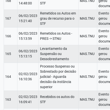
168
MAS.TNU
gerou
14:48:00
STF
docume
Remetidos os Autos em
Evento
06/02/2023
167
grau de recurso para o
MAS.TNU
gerou
15:21:40
STF
docume
Evento
06/02/2023
Remetidos os Autos -
166
MAS.TNU
gerou
15:13:59
PRES -> STNU
docume
Levantamento da
Evento
06/02/2023
165
Suspensão ou
MAS.TNU
gerou
15:13:15
Dessobrestamento
docume
Processo Suspenso ou
Sobrestado por decisão
Evento
02/02/2023
164
judicial - Aguarda
MAS.TNU
gerou
16:10:36
decisão da instância
docume
superior
Evento
02/02/2023
Recebidos os autos do
163
MAS.TNU
gerou
16:09:41
STF
docume