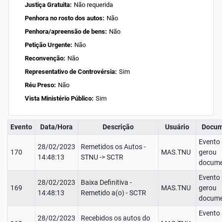
Justiça Gratuita:
Não requerida
Penhora no rosto dos autos:
Não
Penhora/apreensão de bens:
Não
Petição Urgente:
Não
Reconvenção:
Não
Representativo de Controvérsia:
Sim
Réu Preso:
Não
Vista Ministério Público:
Sim
Evento
Data/Hora
Descrição
Usuário
Docum
Evento
28/02/2023
Remetidos os Autos -
170
MAS.TNU
gerou
14:48:13
STNU -> SCTR
docume
Evento
28/02/2023
Baixa Definitiva -
169
MAS.TNU
gerou
14:48:13
Remetido a(o) - SCTR
docume
Evento
28/02/2023
Recebidos os autos do