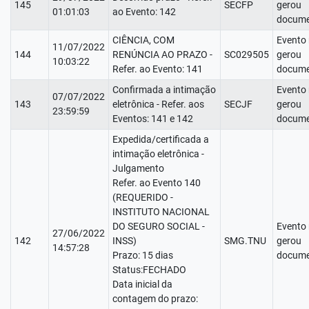
145
SECFP
gerou
01:01:03
ao Evento: 142
docume
CIÊNCIA, COM
Evento
11/07/2022
144
RENÚNCIA AO PRAZO -
SC029505
gerou
10:03:22
Refer. ao Evento: 141
docume
Confirmada a intimação
Evento
07/07/2022
143
eletrônica - Refer. aos
SECJF
gerou
23:59:59
Eventos: 141 e 142
docume
Expedida/certificada a
intimação eletrônica -
Julgamento
Refer. ao Evento 140
(REQUERIDO -
INSTITUTO NACIONAL
DO SEGURO SOCIAL -
Evento
27/06/2022
142
INSS)
SMG.TNU
gerou
14:57:28
Prazo: 15 dias
docume
Status:FECHADO
Data inicial da
contagem do prazo: