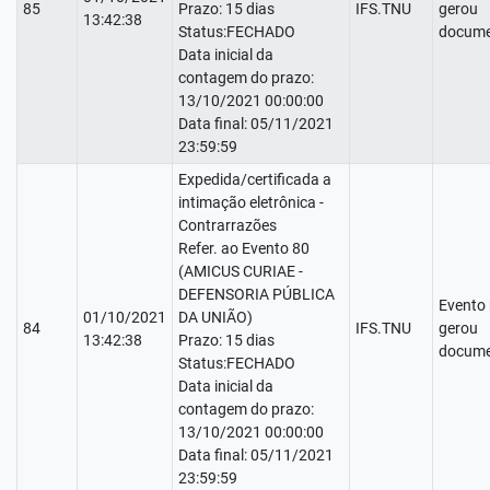
85
Prazo: 15 dias
IFS.TNU
gerou
13:42:38
Status:FECHADO
docume
Data inicial da
contagem do prazo:
13/10/2021 00:00:00
Data final: 05/11/2021
23:59:59
Expedida/certificada a
intimação eletrônica -
Contrarrazões
Refer. ao Evento 80
(AMICUS CURIAE -
DEFENSORIA PÚBLICA
Evento
01/10/2021
DA UNIÃO)
84
IFS.TNU
gerou
13:42:38
Prazo: 15 dias
docume
Status:FECHADO
Data inicial da
contagem do prazo:
13/10/2021 00:00:00
Data final: 05/11/2021
23:59:59