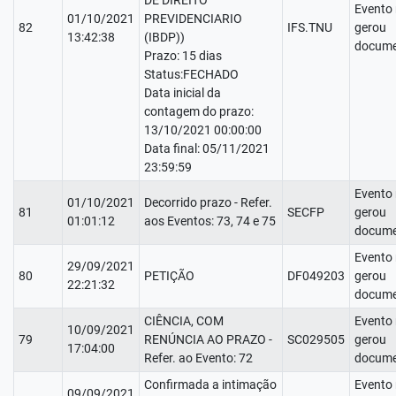
DE DIREITO
Evento
01/10/2021
PREVIDENCIARIO
82
IFS.TNU
gerou
13:42:38
(IBDP))
docume
Prazo: 15 dias
Status:FECHADO
Data inicial da
contagem do prazo:
13/10/2021 00:00:00
Data final: 05/11/2021
23:59:59
Evento
01/10/2021
Decorrido prazo - Refer.
81
SECFP
gerou
01:01:12
aos Eventos: 73, 74 e 75
docume
Evento
29/09/2021
80
PETIÇÃO
DF049203
gerou
22:21:32
docume
CIÊNCIA, COM
Evento
10/09/2021
79
RENÚNCIA AO PRAZO -
SC029505
gerou
17:04:00
Refer. ao Evento: 72
docume
Confirmada a intimação
Evento
09/09/2021