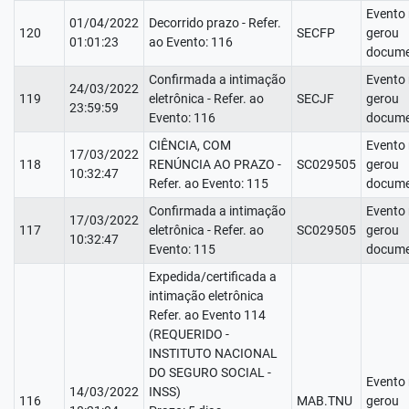
Evento
01/04/2022
Decorrido prazo - Refer.
120
SECFP
gerou
01:01:23
ao Evento: 116
docume
Confirmada a intimação
Evento
24/03/2022
119
eletrônica - Refer. ao
SECJF
gerou
23:59:59
Evento: 116
docume
CIÊNCIA, COM
Evento
17/03/2022
118
RENÚNCIA AO PRAZO -
SC029505
gerou
10:32:47
Refer. ao Evento: 115
docume
Confirmada a intimação
Evento
17/03/2022
117
eletrônica - Refer. ao
SC029505
gerou
10:32:47
Evento: 115
docume
Expedida/certificada a
intimação eletrônica
Refer. ao Evento 114
(REQUERIDO -
INSTITUTO NACIONAL
DO SEGURO SOCIAL -
Evento
14/03/2022
INSS)
116
MAB.TNU
gerou