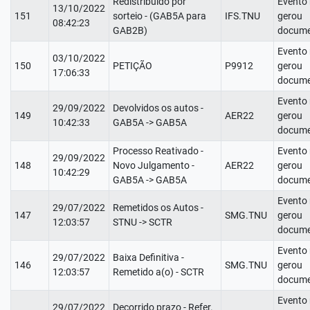
Redistribuído por
Evento
13/10/2022
151
sorteio - (GAB5A para
IFS.TNU
gerou
08:42:23
GAB2B)
docume
Evento
03/10/2022
150
PETIÇÃO
P9912
gerou
17:06:33
docume
Evento
29/09/2022
Devolvidos os autos -
149
AER22
gerou
10:42:33
GAB5A -> GAB5A
docume
Processo Reativado -
Evento
29/09/2022
148
Novo Julgamento -
AER22
gerou
10:42:29
GAB5A -> GAB5A
docume
Evento
29/07/2022
Remetidos os Autos -
147
SMG.TNU
gerou
12:03:57
STNU -> SCTR
docume
Evento
29/07/2022
Baixa Definitiva -
146
SMG.TNU
gerou
12:03:57
Remetido a(o) - SCTR
docume
Evento
29/07/2022
Decorrido prazo - Refer.