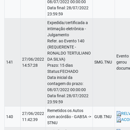
08/07/2022 00:00:00
Data final: 28/07/2022
23:59:59
Expedida/certificada a
intimação eletrônica -
Julgamento
Refer. ao Evento 140
(REQUERENTE -
RONALDO TERTULIANO
Evento
27/06/2022
DA SILVA)
141
SMG.TNU
gerou
14:57:28
Prazo: 15 dias
docume
Status:FECHADO
Data inicial da
contagem do prazo:
08/07/2022 00:00:00
Data final: 28/07/2022
23:59:59
Remetidos os Autos
27/06/2022
REL
140
com acórdão - GAB5A ->
GUB.TNU
11:42:39
ACO
STNU