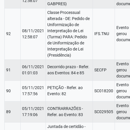
12:58:07
GABPRES)
docume
Classe Processual
alterada - DE: Pedido de
Uniformização de
Evento
08/11/2021
Interpretação de Lei
92
IFS.TNU
gerou
12:58:07
(Turma) PARA: Pedido
docume
de Uniformização de
Interpretação de Lei
(Presidência)
Evento
06/11/2021
Decorrido prazo - Refer.
91
SECFP
gerou
01:01:03
aos Eventos: 84 e 85
docume
Evento
05/11/2021
PETIÇÃO - Refer. ao
90
SC018200
gerou
17:57:56
Evento: 82
docume
Evento
05/11/2021
CONTRARRAZÕES -
89
SC029505
gerou
17:19:06
Refer. ao Evento: 83
docume
Juntada de certidão -