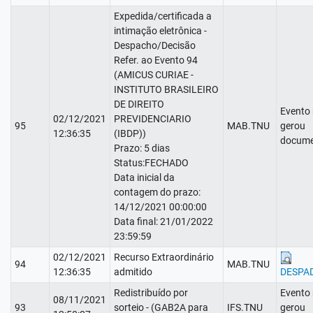
Expedida/certificada a
intimação eletrônica -
Despacho/Decisão
Refer. ao Evento 94
(AMICUS CURIAE -
INSTITUTO BRASILEIRO
DE DIREITO
Evento
02/12/2021
PREVIDENCIARIO
95
MAB.TNU
gerou
12:36:35
(IBDP))
docume
Prazo: 5 dias
Status:FECHADO
Data inicial da
contagem do prazo:
14/12/2021 00:00:00
Data final: 21/01/2022
23:59:59
02/12/2021
Recurso Extraordinário
94
MAB.TNU
12:36:35
admitido
DESPA
Redistribuído por
Evento
08/11/2021
93
sorteio - (GAB2A para
IFS.TNU
gerou