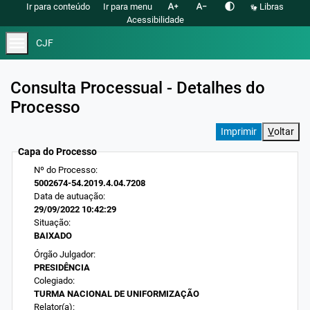
text_increase
text_decrease
contrast
Ir para conteúdo
Ir para menu
Libras
Acessibilidade
menu
CJF
Consulta Processual - Detalhes do
Processo
V
oltar
Capa do Processo
Nº do Processo:
5002674-54.2019.4.04.7208
Data de autuação:
29/09/2022 10:42:29
Situação:
BAIXADO
Órgão Julgador:
PRESIDÊNCIA
Colegiado:
TURMA NACIONAL DE UNIFORMIZAÇÃO
Relator(a):