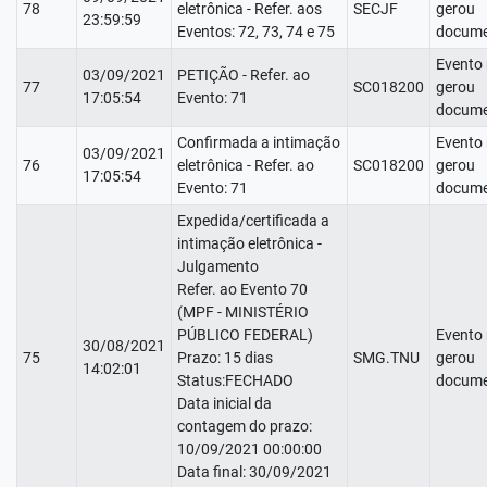
78
eletrônica - Refer. aos
SECJF
gerou
23:59:59
Eventos: 72, 73, 74 e 75
docume
Evento
03/09/2021
PETIÇÃO - Refer. ao
77
SC018200
gerou
17:05:54
Evento: 71
docume
Confirmada a intimação
Evento
03/09/2021
76
eletrônica - Refer. ao
SC018200
gerou
17:05:54
Evento: 71
docume
Expedida/certificada a
intimação eletrônica -
Julgamento
Refer. ao Evento 70
(MPF - MINISTÉRIO
PÚBLICO FEDERAL)
Evento
30/08/2021
75
Prazo: 15 dias
SMG.TNU
gerou
14:02:01
Status:FECHADO
docume
Data inicial da
contagem do prazo:
10/09/2021 00:00:00
Data final: 30/09/2021