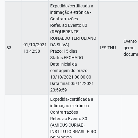
Expedida/certificada a
intimação eletrônica -
Contrarrazões
Refer. ao Evento 80
(REQUERENTE -
RONALDO TERTULIANO
Evento
01/10/2021
DA SILVA)
83
IFS.TNU
gerou
13:42:38
Prazo: 15 dias
docume
Status:FECHADO
Data inicial da
contagem do prazo:
13/10/2021 00:00:00
Data final: 05/11/2021
23:59:59
Expedida/certificada a
intimação eletrônica -
Contrarrazões
Refer. ao Evento 80
(AMICUS CURIAE -
INSTITUTO BRASILEIRO