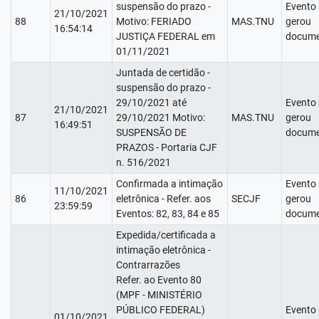
suspensão do prazo -
Evento
21/10/2021
88
Motivo: FERIADO
MAS.TNU
gerou
16:54:14
JUSTIÇA FEDERAL em
docume
01/11/2021
Juntada de certidão -
suspensão do prazo -
29/10/2021 até
Evento
21/10/2021
87
29/10/2021 Motivo:
MAS.TNU
gerou
16:49:51
SUSPENSÃO DE
docume
PRAZOS - Portaria CJF
n. 516/2021
Confirmada a intimação
Evento
11/10/2021
86
eletrônica - Refer. aos
SECJF
gerou
23:59:59
Eventos: 82, 83, 84 e 85
docume
Expedida/certificada a
intimação eletrônica -
Contrarrazões
Refer. ao Evento 80
(MPF - MINISTÉRIO
PÚBLICO FEDERAL)
Evento
01/10/2021