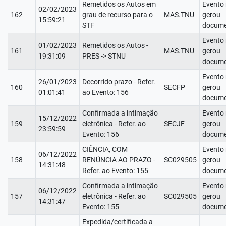
Remetidos os Autos em
Evento
02/02/2023
162
grau de recurso para o
MAS.TNU
gerou
15:59:21
STF
docume
Evento
01/02/2023
Remetidos os Autos -
161
MAS.TNU
gerou
19:31:09
PRES -> STNU
docume
Evento
26/01/2023
Decorrido prazo - Refer.
160
SECFP
gerou
01:01:41
ao Evento: 156
docume
Confirmada a intimação
Evento
15/12/2022
159
eletrônica - Refer. ao
SECJF
gerou
23:59:59
Evento: 156
docume
CIÊNCIA, COM
Evento
06/12/2022
158
RENÚNCIA AO PRAZO -
SC029505
gerou
14:31:48
Refer. ao Evento: 155
docume
Confirmada a intimação
Evento
06/12/2022
157
eletrônica - Refer. ao
SC029505
gerou
14:31:47
Evento: 155
docume
Expedida/certificada a