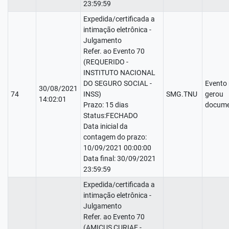
23:59:59
Expedida/certificada a
intimação eletrônica -
Julgamento
Refer. ao Evento 70
(REQUERIDO -
INSTITUTO NACIONAL
DO SEGURO SOCIAL -
Evento
30/08/2021
74
INSS)
SMG.TNU
gerou
14:02:01
Prazo: 15 dias
docume
Status:FECHADO
Data inicial da
contagem do prazo:
10/09/2021 00:00:00
Data final: 30/09/2021
23:59:59
Expedida/certificada a
intimação eletrônica -
Julgamento
Refer. ao Evento 70
(AMICUS CURIAE -