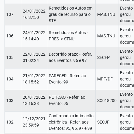
Remetidos os Autos em
Evento
24/01/2022
107
grau de recurso para o
MAS.TNU
gerou
16:37:50
STF
docume
Evento
24/01/2022
Remetidos os Autos -
106
MAS.TNU
gerou
15:14:40
PRES -> STNU
docume
Evento
22/01/2022
Decorrido prazo - Refer.
105
SECFP
gerou
01:02:24
aos Eventos: 96 e 97
docume
Evento
21/01/2022
PARECER - Refer. ao
104
MPF/DF
gerou
18:15:52
Evento: 99
docume
Evento
20/01/2022
PETIÇÃO - Refer. ao
103
SC018200
gerou
13:16:33
Evento: 95
docume
Confirmada a intimação
Evento
12/12/2021
102
eletrônica - Refer. aos
SECJF
gerou
23:59:59
Eventos: 95, 96, 97 e 99
docume