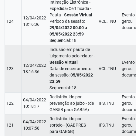
Intimação Eletrônica -
Expedida/Certificada -
Pauta -
Sessão Virtual
Evento
12/04/2022
124
Período da sessão:
VCL.TNU
gerou
18:16:36
29/04/2022 00:00 a
docume
05/05/2022 23:59
Sequencial: 18
Inclusão em pauta de
julgamento pelo relator -
Sessão Virtual
Evento
12/04/2022
123
Data de encerramento
VCL.TNU
gerou
18:16:36
da sessão:
05/05/2022
docume
23:59
Sequencial: 18
Redistribuído por
Evento
04/04/2022
122
prevenção ao juízo - (de
IFS.TNU
gerou
10:18:17
GAB5B para GAB5A)
docume
Redistribuído por
Evento
04/04/2022
121
sorteio - (GABPRES
IFS.TNU
gerou
10:07:58
para GAB5B)
docume