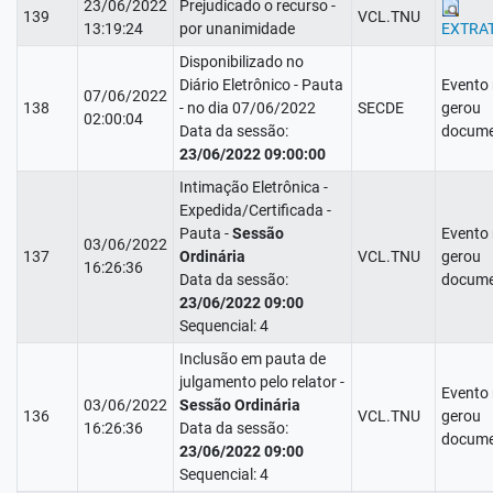
23/06/2022
Prejudicado o recurso -
139
VCL.TNU
13:19:24
por unanimidade
EXTRA
Disponibilizado no
Diário Eletrônico - Pauta
Evento
07/06/2022
138
- no dia 07/06/2022
SECDE
gerou
02:00:04
Data da sessão:
docume
23/06/2022 09:00:00
Intimação Eletrônica -
Expedida/Certificada -
Pauta -
Sessão
Evento
03/06/2022
137
Ordinária
VCL.TNU
gerou
16:26:36
Data da sessão:
docume
23/06/2022 09:00
Sequencial: 4
Inclusão em pauta de
julgamento pelo relator -
Evento
03/06/2022
Sessão Ordinária
136
VCL.TNU
gerou
16:26:36
Data da sessão:
docume
23/06/2022 09:00
Sequencial: 4