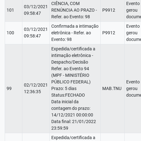
CIÊNCIA, COM
Evento
03/12/2021
101
RENÚNCIA AO PRAZO -
P9912
gerou
09:58:47
Refer. ao Evento: 98
docume
Confirmada a intimação
Evento
03/12/2021
100
eletrônica - Refer. ao
P9912
gerou
09:58:47
Evento: 98
docume
Expedida/certificada a
intimação eletrônica -
Despacho/Decisão
Refer. ao Evento 94
(MPF - MINISTÉRIO
PÚBLICO FEDERAL)
Evento
02/12/2021
99
Prazo: 5 dias
MAB.TNU
gerou
12:36:35
Status:FECHADO
docume
Data inicial da
contagem do prazo:
14/12/2021 00:00:00
Data final: 21/01/2022
23:59:59
Expedida/certificada a