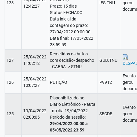
128
IFS.TNU
gerou
12:42:27
Prazo: 15 dias
docume
Status:FECHADO
Data inicial da
contagem do prazo:
27/04/2022 00:00:00
Data final: 17/05/2022
23:59:59
Remetidos os Autos
25/04/2022
127
com decisão/despacho
GUB.TNU
11:02:12
DESPA
- GAB5A -> STNU
Evento
25/04/2022
126
PETIÇÃO
P9912
gerou
10:07:27
docume
Disponibilizado no
Diário Eletrônico - Pauta
Evento
19/04/2022
- no dia 19/04/2022
125
SECDE
gerou
02:00:05
Período da sessão:
docume
29/04/2022 00:00 a
05/05/2022 23:59