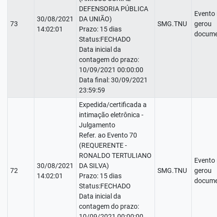
DEFENSORIA PÚBLICA
Evento
30/08/2021
DA UNIÃO)
73
SMG.TNU
gerou
14:02:01
Prazo: 15 dias
docume
Status:FECHADO
Data inicial da
contagem do prazo:
10/09/2021 00:00:00
Data final: 30/09/2021
23:59:59
Expedida/certificada a
intimação eletrônica -
Julgamento
Refer. ao Evento 70
(REQUERENTE -
RONALDO TERTULIANO
Evento
30/08/2021
DA SILVA)
72
SMG.TNU
gerou
14:02:01
Prazo: 15 dias
docume
Status:FECHADO
Data inicial da
contagem do prazo:
10/09/2021 00:00:00