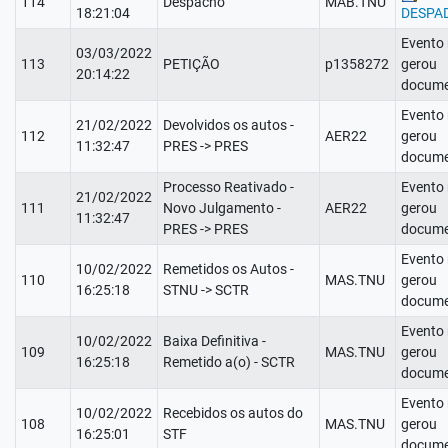
114
Despacho
MAB.TNU
18:21:04
DESPA
Evento
03/03/2022
113
PETIÇÃO
p1358272
gerou
20:14:22
docume
Evento
21/02/2022
Devolvidos os autos -
112
AER22
gerou
11:32:47
PRES -> PRES
docume
Processo Reativado -
Evento
21/02/2022
111
Novo Julgamento -
AER22
gerou
11:32:47
PRES -> PRES
docume
Evento
10/02/2022
Remetidos os Autos -
110
MAS.TNU
gerou
16:25:18
STNU -> SCTR
docume
Evento
10/02/2022
Baixa Definitiva -
109
MAS.TNU
gerou
16:25:18
Remetido a(o) - SCTR
docume
Evento
10/02/2022
Recebidos os autos do
108
MAS.TNU
gerou
16:25:01
STF
docume