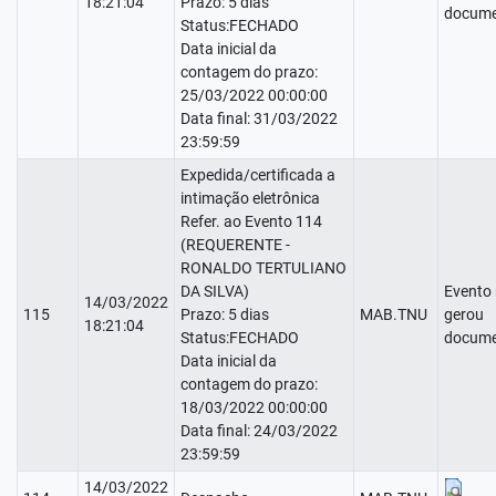
18:21:04
Prazo: 5 dias
docume
Status:FECHADO
Data inicial da
contagem do prazo:
25/03/2022 00:00:00
Data final: 31/03/2022
23:59:59
Expedida/certificada a
intimação eletrônica
Refer. ao Evento 114
(REQUERENTE -
RONALDO TERTULIANO
DA SILVA)
Evento
14/03/2022
115
Prazo: 5 dias
MAB.TNU
gerou
18:21:04
Status:FECHADO
docume
Data inicial da
contagem do prazo:
18/03/2022 00:00:00
Data final: 24/03/2022
23:59:59
14/03/2022