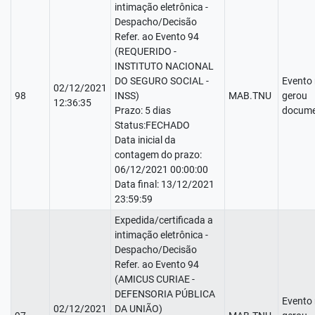
intimação eletrônica -
Despacho/Decisão
Refer. ao Evento 94
(REQUERIDO -
INSTITUTO NACIONAL
DO SEGURO SOCIAL -
Evento
02/12/2021
98
INSS)
MAB.TNU
gerou
12:36:35
Prazo: 5 dias
docume
Status:FECHADO
Data inicial da
contagem do prazo:
06/12/2021 00:00:00
Data final: 13/12/2021
23:59:59
Expedida/certificada a
intimação eletrônica -
Despacho/Decisão
Refer. ao Evento 94
(AMICUS CURIAE -
DEFENSORIA PÚBLICA
Evento
02/12/2021
DA UNIÃO)