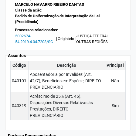
MARCELO NAVARRO RIBEIRO DANTAS
Classe da ação:
Pedido de Uniformização de Interpretação de Lei
(Presidência)
Processos relacionados:
5002674-
JUSTIÇA FEDERAL
|
Originário
|
54.2019.4.04.7208/SC
OUTRAS REGIÕES
Assuntos
Código
Descrição
Principal
Aposentadoria por Invalidez (Art.
040101
42/7), Benefícios em Espécie, DIREITO
Não
PREVIDENCIÁRIO
Acréscimo de 25% (Art. 45),
Disposições Diversas Relativas às
040319
Sim
Prestações, DIREITO
PREVIDENCIÁRIO
Partes e Representantes