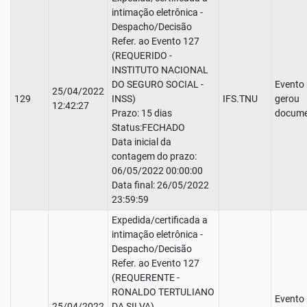
intimação eletrônica -
Despacho/Decisão
Refer. ao Evento 127
(REQUERIDO -
INSTITUTO NACIONAL
DO SEGURO SOCIAL -
Evento
25/04/2022
129
INSS)
IFS.TNU
gerou
12:42:27
Prazo: 15 dias
docume
Status:FECHADO
Data inicial da
contagem do prazo:
06/05/2022 00:00:00
Data final: 26/05/2022
23:59:59
Expedida/certificada a
intimação eletrônica -
Despacho/Decisão
Refer. ao Evento 127
(REQUERENTE -
RONALDO TERTULIANO
Evento
25/04/2022
DA SILVA)