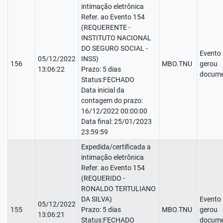
intimação eletrônica
Refer. ao Evento 154
(REQUERENTE -
INSTITUTO NACIONAL
DO SEGURO SOCIAL -
Evento
05/12/2022
INSS)
156
MBO.TNU
gerou
13:06:22
Prazo: 5 dias
docume
Status:FECHADO
Data inicial da
contagem do prazo:
16/12/2022 00:00:00
Data final: 25/01/2023
23:59:59
Expedida/certificada a
intimação eletrônica
Refer. ao Evento 154
(REQUERIDO -
RONALDO TERTULIANO
DA SILVA)
Evento
05/12/2022
155
Prazo: 5 dias
MBO.TNU
gerou
13:06:21
Status:FECHADO
docume