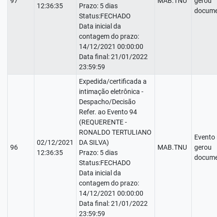
97
MAB.TNU
gerou
12:36:35
Prazo: 5 dias
docume
Status:FECHADO
Data inicial da
contagem do prazo:
14/12/2021 00:00:00
Data final: 21/01/2022
23:59:59
Expedida/certificada a
intimação eletrônica -
Despacho/Decisão
Refer. ao Evento 94
(REQUERENTE -
RONALDO TERTULIANO
Evento
02/12/2021
DA SILVA)
96
MAB.TNU
gerou
12:36:35
Prazo: 5 dias
docume
Status:FECHADO
Data inicial da
contagem do prazo:
14/12/2021 00:00:00
Data final: 21/01/2022
23:59:59