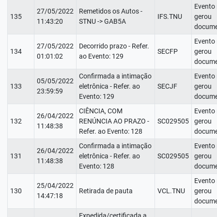
Evento
27/05/2022
Remetidos os Autos -
135
IFS.TNU
gerou
11:43:20
STNU -> GAB5A
docume
Evento
27/05/2022
Decorrido prazo - Refer.
134
SECFP
gerou
01:01:02
ao Evento: 129
docume
Confirmada a intimação
Evento
05/05/2022
133
eletrônica - Refer. ao
SECJF
gerou
23:59:59
Evento: 129
docume
CIÊNCIA, COM
Evento
26/04/2022
132
RENÚNCIA AO PRAZO -
SC029505
gerou
11:48:38
Refer. ao Evento: 128
docume
Confirmada a intimação
Evento
26/04/2022
131
eletrônica - Refer. ao
SC029505
gerou
11:48:38
Evento: 128
docume
Evento
25/04/2022
130
Retirada de pauta
VCL.TNU
gerou
14:47:18
docume
Expedida/certificada a