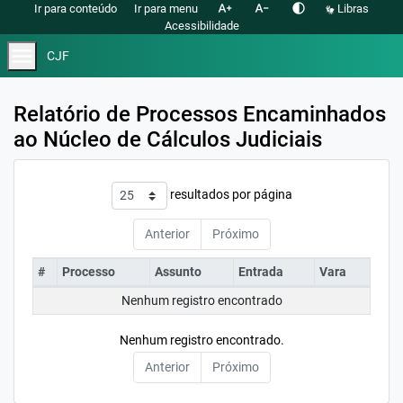
text_increase
text_decrease
contrast
Ir para conteúdo
Ir para menu
Libras
Acessibilidade
menu
CJF
Relatório de Processos Encaminhados
ao Núcleo de Cálculos Judiciais
resultados por página
Anterior
Próximo
#
Processo
Assunto
Entrada
Vara
Nenhum registro encontrado
Nenhum registro encontrado.
Anterior
Próximo